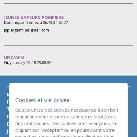
JEUNES SAPEURS POMPIERS
Dominique Tremeau
06.73.34.65.77
jsp.argent18@gmail.com
UNC/AFN
Guy Landry 02.48.73.68.39
Mairie d'Argent sur Sauldre
Cookies et vie privée
Place de l'hôtel de ville
Tél :
02 48 81 50 60
Ce site utilise des cookies nécessaires à son bon
fonctionnement et permettant votre suivi à des
E-mail :
mairie@argentsursauldre.fr
fins statistiques. Ces cookies sont anonymes. En
Du lundi au mercredi de 9h à 12h et de 14h à 17h30
cliquant sur "Accepter" ou en poursuivant votre
Jeudi de 9h à 12h
navigation, vous confirmez leur utilisation. Vous