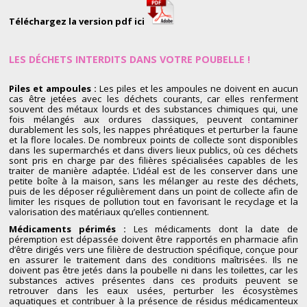
Téléchargez la version pdf
ici
LES DÉCHETS INTERDITS DANS VOTRE POUBELLE !
Piles et ampoules :
Les piles et les ampoules ne doivent en aucun
cas être jetées avec les déchets courants, car elles renferment
souvent des métaux lourds et des substances chimiques qui, une
fois mélangés aux ordures classiques, peuvent contaminer
durablement les sols, les nappes phréatiques et perturber la faune
et la flore locales. De nombreux
points de collecte
sont disponibles
dans les supermarchés et dans divers lieux publics, où ces déchets
sont pris en charge par des filières spécialisées capables de les
traiter de manière adaptée. L’idéal est de les conserver dans une
petite boîte à la maison, sans les mélanger au reste des déchets,
puis de les déposer régulièrement dans un point de collecte afin de
limiter les risques de pollution tout en favorisant le recyclage et la
valorisation des matériaux qu’elles contiennent.
Médicaments périmés :
Les médicaments dont la date de
péremption est dépassée doivent être rapportés en pharmacie afin
d’être dirigés vers une filière de destruction spécifique, conçue pour
en assurer le traitement dans des conditions maîtrisées. Ils ne
doivent pas être jetés dans la poubelle ni dans les toilettes, car les
substances actives présentes dans ces produits peuvent se
retrouver dans les eaux usées, perturber les écosystèmes
aquatiques et contribuer à la présence de résidus médicamenteux