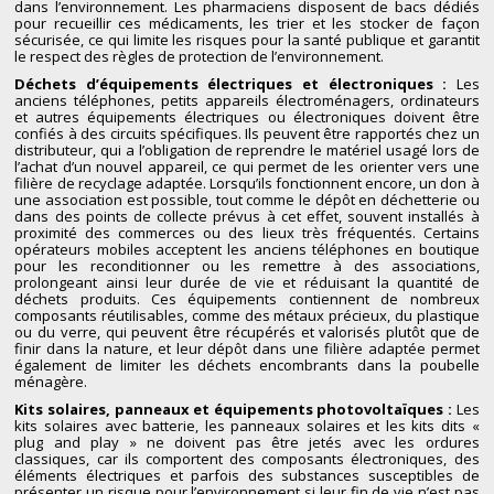
dans l’environnement. Les pharmaciens disposent de bacs dédiés
pour recueillir ces médicaments, les trier et les stocker de façon
sécurisée, ce qui limite les risques pour la santé publique et garantit
le respect des règles de protection de l’environnement.
Déchets d’équipements électriques et électroniques :
Les
anciens téléphones, petits appareils électroménagers, ordinateurs
et autres équipements électriques ou électroniques doivent être
confiés à des circuits spécifiques. Ils peuvent être rapportés chez un
distributeur, qui a l’obligation de reprendre le matériel usagé lors de
l’achat d’un nouvel appareil, ce qui permet de les orienter vers une
filière de recyclage adaptée. Lorsqu’ils fonctionnent encore, un don à
une association est possible, tout comme le dépôt en déchetterie ou
dans des points de collecte prévus à cet effet, souvent installés à
proximité des commerces ou des lieux très fréquentés. Certains
opérateurs mobiles acceptent les anciens téléphones en boutique
pour les reconditionner ou les remettre à des associations,
prolongeant ainsi leur durée de vie et réduisant la quantité de
déchets produits. Ces équipements contiennent de nombreux
composants réutilisables, comme des métaux précieux, du plastique
ou du verre, qui peuvent être récupérés et valorisés plutôt que de
finir dans la nature, et leur dépôt dans une filière adaptée permet
également de limiter les déchets encombrants dans la poubelle
ménagère.
Kits solaires, panneaux et équipements photovoltaïques :
Les
kits solaires avec batterie, les panneaux solaires et les kits dits «
plug and play » ne doivent pas être jetés avec les ordures
classiques, car ils comportent des composants électroniques, des
éléments électriques et parfois des substances susceptibles de
présenter un risque pour l’environnement si leur fin de vie n’est pas