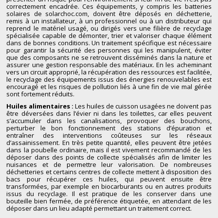
correctement encadrée. Ces équipements, y compris les batteries
solaires de
solarchoc.com
, doivent être déposés en déchetterie,
remis à un installateur, à un professionnel ou à un distributeur qui
reprend le matériel usagé, ou dirigés vers une filière de recyclage
spécialisée capable de démonter, trier et valoriser chaque élément
dans de bonnes conditions. Un traitement spécifique est nécessaire
pour garantir la sécurité des personnes qui les manipulent, éviter
que des composants ne se retrouvent disséminés dans la nature et
assurer une gestion responsable des matériaux. En les acheminant
vers un circuit approprié, la récupération des ressources est facilitée,
le recyclage des équipements issus des énergies renouvelables est
encouragé et les risques de pollution liés à une fin de vie mal gérée
sont fortement réduits.
Huiles alimentaires :
Les huiles de cuisson usagées ne doivent pas
être déversées dans l’évier ni dans les toilettes, car elles peuvent
s’accumuler dans les canalisations, provoquer des bouchons,
perturber le bon fonctionnement des stations d’épuration et
entraîner des interventions coûteuses sur les réseaux
d’assainissement. En très petite quantité, elles peuvent être jetées
dans la poubelle ordinaire, mais il est vivement recommandé de les
déposer dans des points de collecte spécialisés afin de limiter les
nuisances et de permettre leur valorisation. De nombreuses
déchetteries et certains centres de collecte mettent à disposition des
bacs pour récupérer ces huiles, qui peuvent ensuite être
transformées, par exemple en biocarburants ou en autres produits
issus du recyclage. Il est pratique de les conserver dans une
bouteille bien fermée, de préférence étiquetée, en attendant de les
déposer dans un lieu adapté permettant un traitement correct.