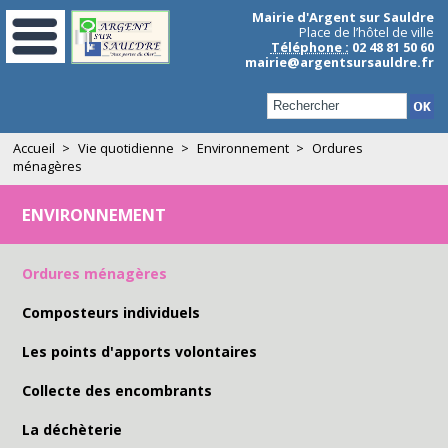
Aller au contenu principal
Mairie d'Argent sur Sauldre
Place de l’hôtel de ville
Téléphone :
02 48 81 50 60
mairie@argentsursauldre.fr
Formulaire de recherche
Accueil
>
Vie quotidienne
>
Environnement
>
Ordures
ménagères
ENVIRONNEMENT
Ordures ménagères
Composteurs individuels
Les points d'apports volontaires
Collecte des encombrants
La déchèterie