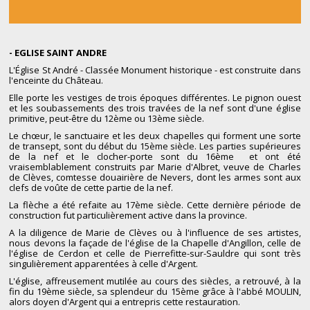
- EGLISE SAINT ANDRE
L'Église St André - Classée Monument historique - est construite dans
l'enceinte du Château.
Elle porte les vestiges de trois époques différentes. Le pignon ouest
et les soubassements des trois travées de la nef sont d'une église
primitive, peut-être du 12ème ou 13ème siècle.
Le chœur, le sanctuaire et les deux chapelles qui forment une sorte
de transept, sont du début du 15ème siècle. Les parties supérieures
de la nef et le clocher-porte sont du 16ème et ont été
vraisemblablement construits par Marie d'Albret, veuve de Charles
de Clèves, comtesse douairière de Nevers, dont les armes sont aux
clefs de voûte de cette partie de la nef.
La flèche a été refaite au 17ème siècle. Cette dernière période de
construction fut particulièrement active dans la province.
A la diligence de Marie de Clèves ou à l'influence de ses artistes,
nous devons la façade de l'église de la Chapelle d'Angillon, celle de
l'église de Cerdon et celle de Pierrefitte-sur-Sauldre qui sont très
singulièrement apparentées à celle d'Argent.
L'église, affreusement mutilée au cours des siècles, a retrouvé, à la
fin du 19ème siècle, sa splendeur du 15ème grâce à l'abbé MOULIN,
alors doyen d'Argent qui a entrepris cette restauration.