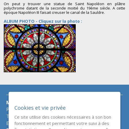
On peut y trouver une statue de Saint Napoléon en plâtre
polychrome datant de la seconde moitié du 19ème siècle. A cette
époque Napoléon III faisait creuser le canal de la Sauldre.
ALBUM PHOTO - Cliquez sur la photo :
Mairie d'Argent sur Sauldre
Cookies et vie privée
Place de l'hôtel de ville
Tél :
02 48 81 50 60
Ce site utilise des cookies nécessaires à son bon
fonctionnement et permettant votre suivi à des
E-mail :
mairie@argentsursauldre.fr